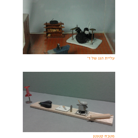
עליית הגג של ד'
מטבח קטנטן