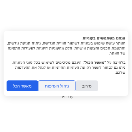
אנחנו משתמשים בעוגיות
האתר עושה שימוש בעוגיות לשיפור חוויית הגלישה, ניתוח תנועת גולשים,
והתאמת תכנים והצעות אישיות. חלק מהעוגיות חיוניות לפעילות התקינה
של האתר.
בלחיצה על
“מאשר הכול”
, הינכם מסכימים לשימוש בכל סוגי העוגיות.
ניתן גם לבחור לאשר רק את העוגיות החיוניות או לנהל את ההעדפות
שלכם.
סירוב
ניהול העדפות
מאשר הכל
על קצה הגפרור
אודות
עבודות
יצירת קשר
עדכונים
2013 - כל הזכויות שמורות לדינה ברמן .אמנות
מיניאטורית.