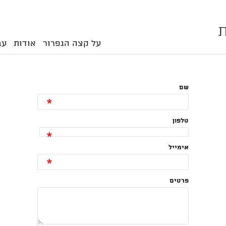
ת
על קצה הגפרור
אודות
עב
שם
*
טלפון
*
אימייל
*
פרטים